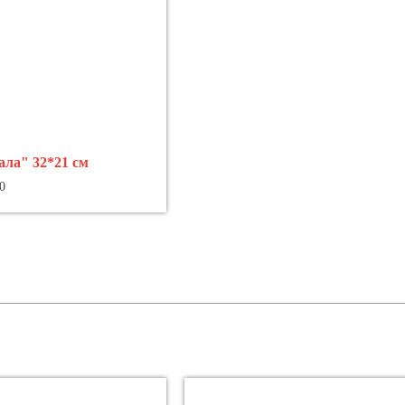
ала" 32*21 см
0