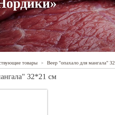
«Нордики»
тствующие товары
веер "опахало для мангала" 3
>
ангала" 32*21 см