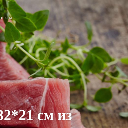
нтакты
2*21 см из