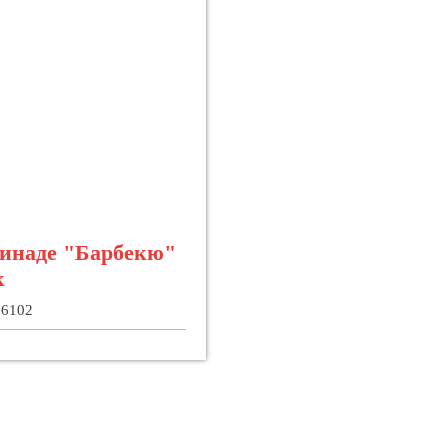
ринаде "Барбекю"
к
26102