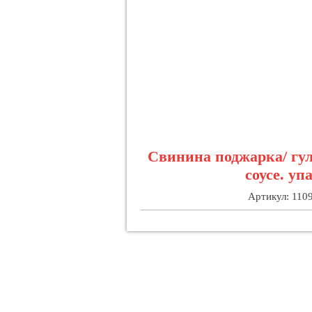
Свинина поджарка/ гу
соусе. уп
Артикул: 110