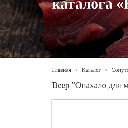
каталога 
главная
каталог
сопу
>
>
Веер "Опахало для м