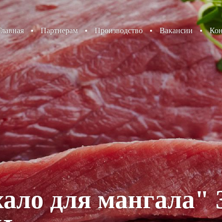
Главная
•
Партнерам
•
Производство
•
Вакансии
•
Ко
ало для мангала" 3