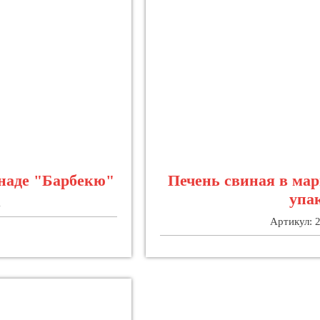
наде "Барбекю"
Печень свиная в ма
упа
1
Артикул: 